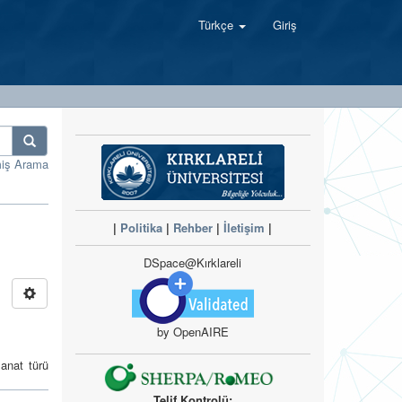
Türkçe
Giriş
miş Arama
|
Politika
|
Rehber
|
İletişim
|
DSpace@Kırklareli
by OpenAIRE
sanat türü
Telif Kontrolü: