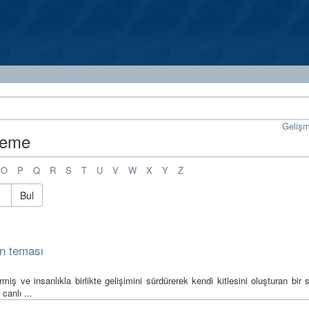
Geliş
eleme
O
P
Q
R
S
T
U
V
W
X
Y
Z
Bul
in teması
rmiş ve insanlıkla birlikte gelişimini sürdürerek kendi kitlesini oluşturan bir 
canlı ...