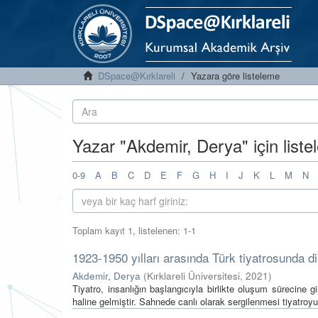
DSpace@Kırklareli
Yazara göre listeleme
Yazar "Akdemir, Derya" için list
0-9
A
B
C
D
E
F
G
H
I
J
K
L
M
N
Toplam kayıt 1, listelenen: 1-1
1923-1950 yılları arasında Türk tiyatrosunda d
Akdemir, Derya
(
Kırklareli Üniversitesi
,
2021
)
Tiyatro, insanlığın başlangıcıyla birlikte oluşum sürecine gi
haline gelmiştir. Sahnede canlı olarak sergilenmesi tiyatroyu 