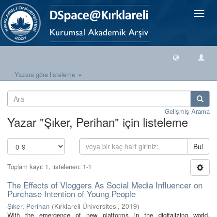
Geçiş
Yönlen
Yazara göre listeleme
Gelişmiş Arama
Yazar "Şıker, Perihan" için listeleme
Bul
Toplam kayıt 1, listelenen: 1-1
The Effects of Vloggers As Social Media Influencer on
Purchase Intention of Young People
Şıker, Perihan
(
Kırklareli Üniversitesi
,
2019
)
With the emergence of new platforms in the digitalizing world,