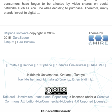
consumers have begun to be affected by video shares on social
networks such as YouTube while deciding to purchase. Therefore, many
brands invest in digital ...
DSpace software
copyright © 2002-
Theme by
2015
DuraSpace
İletişim
|
Geri Bildirim
|| Politika
|| Rehber
|| Kütüphane
|| Kırklareli Üniversitesi ||
OAI-PMH ||
Kırklareli Üniversitesi, Kırklareli, Türkiye
İçerikte herhangi bir hata görürseniz, lütfen bildiriniz:
Kırklareli Üniversitesi Institutional Repository
is licensed under a
Creative
Commons Attribution-NonCommercial-NoDerivs 4.0 Unported License.
.
DSpace@Kırklareli
: