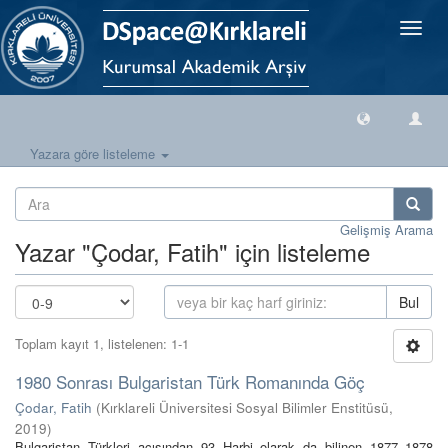
Geçiş
Yönlen
Yazara göre listeleme
Gelişmiş Arama
Yazar "Çodar, Fatih" için listeleme
Bul
Toplam kayıt 1, listelenen: 1-1
1980 Sonrası Bulgaristan Türk Romanında Göç
Çodar, Fatih
(
Kırklareli Üniversitesi Sosyal Bilimler Enstitüsü
,
2019
)
Bulgaristan Türkleri açısından 93 Harbi olarak da bilinen 1877–1878