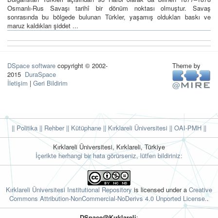
Osmanlı-Rus Savaşı tarihî bir dönüm noktası olmuştur. Savaş
sonrasında bu bölgede bulunan Türkler, yaşamış oldukları baskı ve
maruz kaldıkları şiddet ...
DSpace software
copyright © 2002-
Theme by
2015
DuraSpace
İletişim
|
Geri Bildirim
|| Politika
|| Rehber
|| Kütüphane
|| Kırklareli Üniversitesi ||
OAI-PMH ||
Kırklareli Üniversitesi, Kırklareli, Türkiye
İçerikte herhangi bir hata görürseniz, lütfen bildiriniz:
Kırklareli Üniversitesi Institutional Repository
is licensed under a
Creative
Commons Attribution-NonCommercial-NoDerivs 4.0 Unported License.
.
DSpace@Kırklareli
: