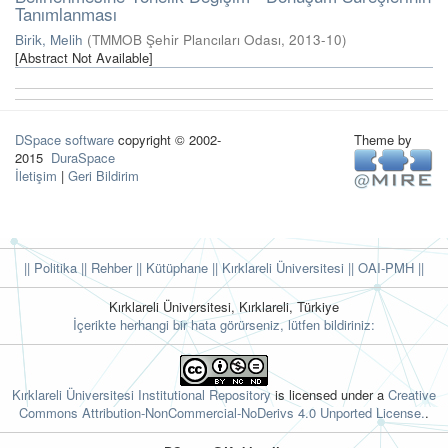
Tanımlanması
Birik, Melih
(
TMMOB Şehir Plancıları Odası
,
2013-10
)
[Abstract Not Available]
DSpace software
copyright © 2002-
Theme by
2015
DuraSpace
İletişim
|
Geri Bildirim
|| Politika
|| Rehber
|| Kütüphane
|| Kırklareli Üniversitesi ||
OAI-PMH ||
Kırklareli Üniversitesi, Kırklareli, Türkiye
İçerikte herhangi bir hata görürseniz, lütfen bildiriniz:
Kırklareli Üniversitesi Institutional Repository
is licensed under a
Creative
Commons Attribution-NonCommercial-NoDerivs 4.0 Unported License.
.