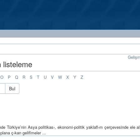
Geliş
 listeleme
O
P
Q
R
S
T
U
V
W
X
Y
Z
Bul
e Türkiye’nin Asya politikas›, ekonomi-politik yaklafl›m çerçevesinde ele al
lana ç›kan geliflmeler ...