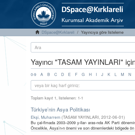
DSpace@Kırklareli
Yayıncıya göre listeleme
Yayıncı "TASAM YAYINLARI" için
0-9
A
B
C
D
E
F
G
H
I
J
K
L
M
N
Toplam kayıt 1, listelenen: 1-1
Türkiye’nin Asya Politikası
Ekşi, Muharrem
(
TASAM YAYINLARI
,
2012-06-01
)
Bu çal›flmada 2003–2009 y›llar› aras›nda AK Parti dönemind
Öncelikle, Asya’n›n önemi ve son dönemlerdeki bölgede ön p