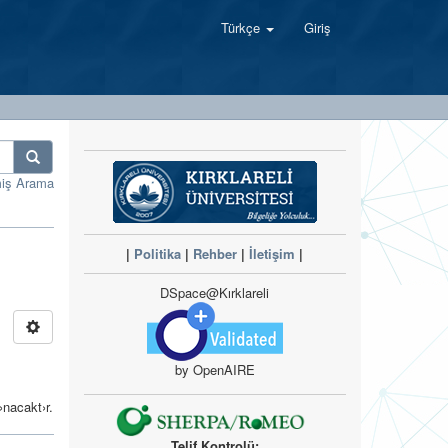
Türkçe
Giriş
miş Arama
|
Politika
|
Rehber
|
İletişim
|
DSpace@Kırklareli
by OpenAIRE
›nacakt›r.
Telif Kontrolü: