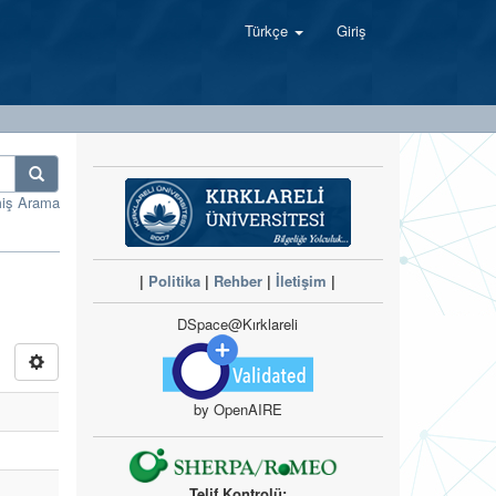
Türkçe
Giriş
miş Arama
|
Politika
|
Rehber
|
İletişim
|
DSpace@Kırklareli
by OpenAIRE
Telif Kontrolü: