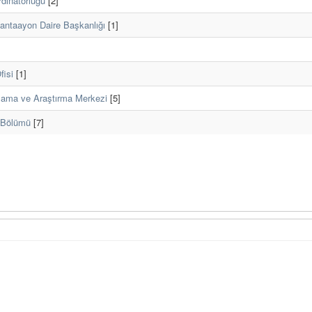
rdinatörlüğü
[2]
mantaayon Daire Başkanlığı
[1]
fisi
[1]
ulama ve Araştırma Merkezi
[5]
r Bölümü
[7]