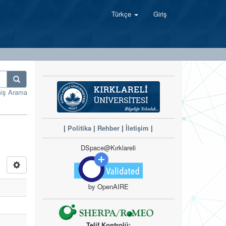
Türkçe
Giriş
miş Arama
|
Politika
|
Rehber
|
İletişim
|
DSpace@Kırklareli
by OpenAIRE
Telif Kontrolü: