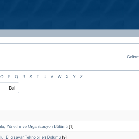
Geliş
O
P
Q
R
S
T
U
V
W
X
Y
Z
Bul
ulu, Yönetim ve Organizasyon Bölümü
[1]
u, Bilgisayar Teknolojileri Bölümü
[9]