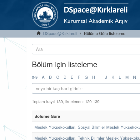
DSpace@Kırklareli
Bölüme Göre listeleme
Bölüm için listeleme
0-9
A
B
C
D
E
F
G
H
I
J
K
L
M
N
Toplam kayıt 139, listelenen: 120-139
Bölüme Göre
Meslek Yüksekokulları, Sosyal Bilimler Meslek Yüksekok
Meslek Yüksekokulları, Teknik Bilimler Meslek Yüksekokul