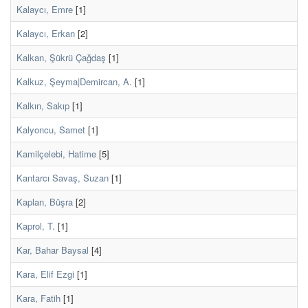
Kalaycı, Emre
[1]
Kalaycı, Erkan
[2]
Kalkan, Şükrü Çağdaş
[1]
Kalkuz, Şeyma|Demircan, A.
[1]
Kalkın, Sakıp
[1]
Kalyoncu, Samet
[1]
Kamilçelebi, Hatime
[5]
Kantarcı Savaş, Suzan
[1]
Kaplan, Büşra
[2]
Kaprol, T.
[1]
Kar, Bahar Baysal
[4]
Kara, Elif Ezgi
[1]
Kara, Fatih
[1]