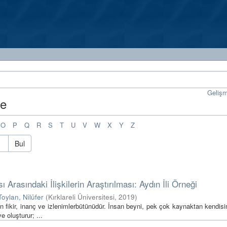
Geliş
me
O
P
Q
R
S
T
U
V
W
X
Y
Z
Bul
 Arasındaki İlişkilerin Araştırılması: Aydın İli Örneği
oylan, Nilüfer
(
Kırklareli Üniversitesi
,
2019
)
uşan fikir, inanç ve izlenimlerbütünüdür. İnsan beyni, pek çok kaynaktan kendis
e oluşturur; ...