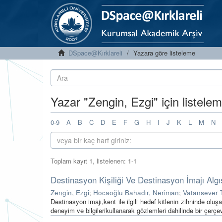
DSpace@Kırklareli
Yazara göre listeleme
Yazar "Zengin, Ezgi" için listele
0-9
A
B
C
D
E
F
G
H
I
J
K
L
M
N
Toplam kayıt 1, listelenen: 1-1
Destinasyon Kişiliği Ve Destinasyon İmajı Algısı
Zengin, Ezgi
;
Hocaoğlu Bahadır, Neriman
;
Vatansever T
Destinasyon imajı,kent ile ilgili hedef kitlenin zihninde ol
deneyim ve bilgilerikullanarak gözlemleri dahilinde bir çerçev