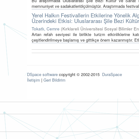
Bu araştırmada Uluslararası Şile Bezi Kültür ve Sanat Festi
memnuniyet ve sadakatleriölçülmüştür. Araştırmada festivale 
Yerel Halkın Festivallerin Etkilerine Yönelik A
Üzerindeki Etkisi: Uluslararası Şile Bezi Kültü
Tokatlı, Cemre
(
Kırklareli Üniversitesi Sosyal Bilimler En
Artan refah seviyesi ile birlikte turizm etkinliklerine katı
çeşitlendirilmeye başlamış ve gittikçe önem kazanmıştır. Etki
DSpace software
copyright © 2002-2015
DuraSpace
İletişim
|
Geri Bildirim