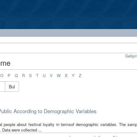
Geliş
leme
O
P
Q
R
S
T
U
V
W
X
Y
Z
Bul
l Public According to Demographic Variables
al people about festival loyalty in termsof demographic variables. The sampl
. Data were collected ...