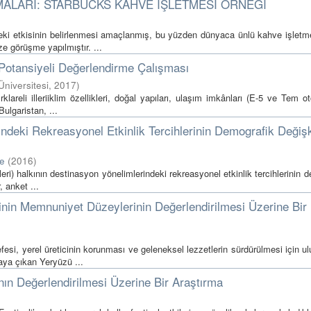
ALARI: STARBUCKS KAHVE İŞLETMESİ ÖRNEĞİ
deki etkisinin belirlenmesi amaçlanmış, bu yüzden dünyaca ünlü kahve işletme
e görüşme yapılmıştır. ...
m Potansiyeli Değerlendirme Çalışması
 Üniversitesi
,
2017
)
reli illeriiklim özellikleri, doğal yapıları, ulaşım imkânları (E-5 ve Tem o
ulgaristan, ...
ndeki Rekreasyonel Etkinlik Tercihlerinin Demografik Değiş
re
(
2016
)
leri) halkının destinasyon yönelimlerindeki rekreasyonel etkinlik tercihlerinin 
 anket ...
inin Memnuniyet Düzeylerinin Değerlendirilmesi Üzerine Bir
i, yerel üreticinin korunması ve geleneksel lezzetlerin sürdürülmesi için ul
aya çıkan Yeryüzü ...
rının Değerlendirilmesi Üzerine Bir Araştırma