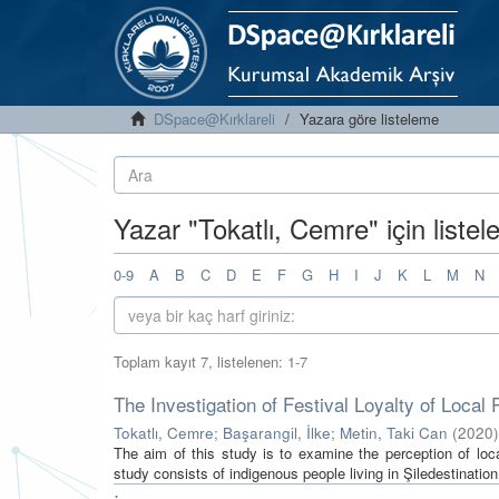
DSpace@Kırklareli
Yazara göre listeleme
Yazar "Tokatlı, Cemre" için liste
0-9
A
B
C
D
E
F
G
H
I
J
K
L
M
N
Toplam kayıt 7, listelenen: 1-7
The Investigation of Festival Loyalty of Loca
Tokatlı, Cemre
;
Başarangil, İlke
;
Metin, Taki Can
(
2020
)
The aim of this study is to examine the perception of loc
study consists of indigenous people living in Şiledestination