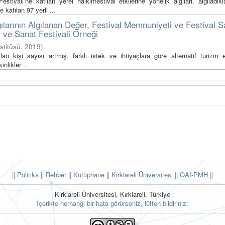
vali’ne katılan yerel halkınfestival etkilerine yönelik algıları, algıladıkl
katılan 97 yerli ...
lgılarının Algılanan Değer, Festival Memnuniyeti ve Festival 
r ve Sanat Festivali Örneği
stitüsü
,
2019
)
lan kişi sayısı artmış, farklı istek ve ihtiyaçlara göre alternatif turizm et
nlikler ...
|| Politika
|| Rehber
|| Kütüphane
|| Kırklareli Üniversitesi ||
OAI-PMH ||
Kırklareli Üniversitesi, Kırklareli, Türkiye
İçerikte herhangi bir hata görürseniz, lütfen bildiriniz: