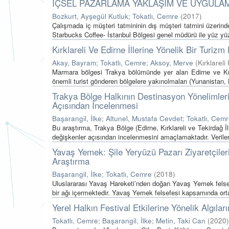
İÇSEL PAZARLAMA YAKLAŞIM VE UYGULAM
Bozkurt, Ayşegül Kutluk
;
Tokatlı, Cemre
(
2017
)
Çalışmada iç müşteri tatmininin dış müşteri tatmini üzerin
Starbucks Coffee- İstanbul Bölgesi genel müdürü ile yüz yüz
Kırklareli Ve Edirne İllerine Yönelik Bir Turiz
Akay, Bayram
;
Tokatlı, Cemre
;
Aksoy, Merve
(
Kırklareli
Marmara bölgesi Trakya bölümünde yer alan Edirne ve Kırkla
önemli turist gönderen bölgelere yakınolmaları (Yunanistan, B
Trakya Bölge Halkının Destinasyon Yönelimleri
Açısından İncelenmesi
Başarangil, İlke
;
Altunel, Mustafa Cevdet
;
Tokatlı, Cem
Bu araştırma, Trakya Bölge (Edirne, Kırklareli ve Tekirdağ İl
değişkenler açısından incelenmesini amaçlamaktadır. Veriler,
Yavaş Yemek: Şile Yeryüzü Pazarı Ziyaretçiler
Araştırma
Başarangil, İlke
;
Tokatlı, Cemre
(
2018
)
Uluslararası Yavaş Hareketi’nden doğan Yavaş Yemek felsefes
bir ağı içermektedir. Yavaş Yemek felsefesi kapsamında ort
Yerel Halkın Festival Etkilerine Yönelik Algıla
Tokatlı, Cemre
;
Başarangil, İlke
;
Metin, Taki Can
(
2020
)