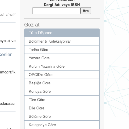
Dergi Adı veya ISSN
si zinciri
Göz at
Tüm DSpace
toyolu) ve
Bölümler & Koleksiyonlar
Tarihe Göre
kenler
Yazara Göre
Kurum Yazarına Göre
demografik
ORCID'e Göre
Başlığa Göre
Konuya Göre
Türe Göre
uslararası
Dile Göre
Bölüme Göre
Kategoriye Göre