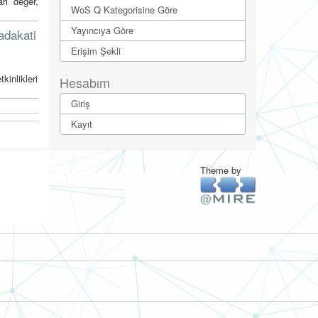
arı değer,
WoS Q Kategorisine Göre
Yayıncıya Göre
Sadakati
Erişim Şekli
kinlikleri
Hesabım
Giriş
Kayıt
Theme by