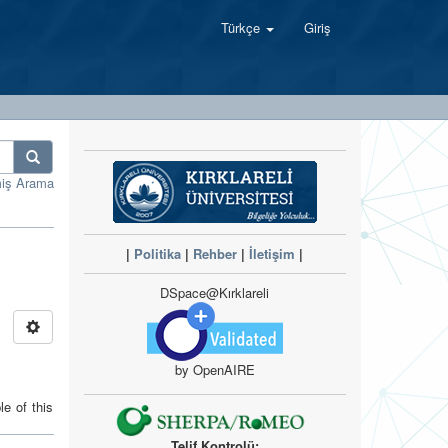
Türkçe
Giriş
miş Arama
|
Politika
|
Rehber
|
İletişim
|
DSpace@Kırklareli
by OpenAIRE
e of this
Telif Kontrolü: