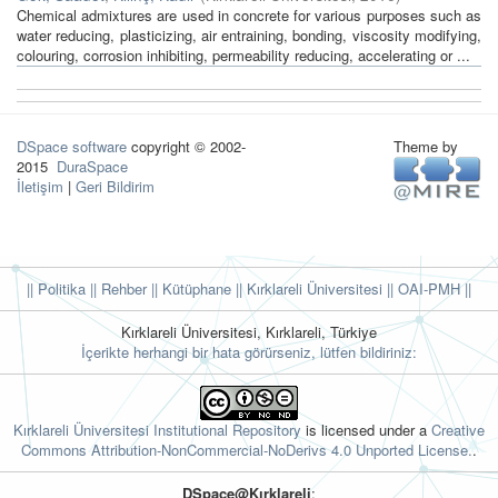
Chemical admixtures are used in concrete for various purposes such as
water reducing, plasticizing, air entraining, bonding, viscosity modifying,
colouring, corrosion inhibiting, permeability reducing, accelerating or ...
DSpace software
copyright © 2002-
Theme by
2015
DuraSpace
İletişim
|
Geri Bildirim
|| Politika
|| Rehber
|| Kütüphane
|| Kırklareli Üniversitesi ||
OAI-PMH ||
Kırklareli Üniversitesi, Kırklareli, Türkiye
İçerikte herhangi bir hata görürseniz, lütfen bildiriniz:
Kırklareli Üniversitesi Institutional Repository
is licensed under a
Creative
Commons Attribution-NonCommercial-NoDerivs 4.0 Unported License.
.
DSpace@Kırklareli
: