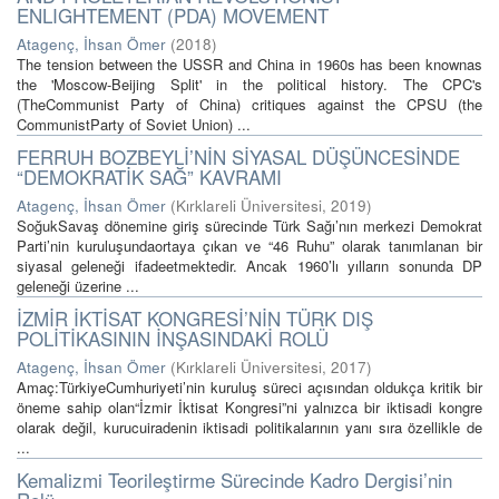
ENLIGHTEMENT (PDA) MOVEMENT
Atagenç, İhsan Ömer
(
2018
)
The tension between the USSR and China in 1960s has been knownas
the 'Moscow-Beijing Split' in the political history. The CPC's
(TheCommunist Party of China) critiques against the CPSU (the
CommunistParty of Soviet Union) ...
FERRUH BOZBEYLİ’NİN SİYASAL DÜŞÜNCESİNDE
“DEMOKRATİK SAĞ” KAVRAMI
Atagenç, İhsan Ömer
(
Kırklareli Üniversitesi
,
2019
)
SoğukSavaş dönemine giriş sürecinde Türk Sağı’nın merkezi Demokrat
Parti’nin kuruluşundaortaya çıkan ve “46 Ruhu” olarak tanımlanan bir
siyasal geleneği ifadeetmektedir. Ancak 1960’lı yılların sonunda DP
geleneği üzerine ...
İZMİR İKTİSAT KONGRESİ’NİN TÜRK DIŞ
POLİTİKASININ İNŞASINDAKİ ROLÜ
Atagenç, İhsan Ömer
(
Kırklareli Üniversitesi
,
2017
)
Amaç:TürkiyeCumhuriyeti’nin kuruluş süreci açısından oldukça kritik bir
öneme sahip olan“İzmir İktisat Kongresi”ni yalnızca bir iktisadi kongre
olarak değil, kurucuiradenin iktisadi politikalarının yanı sıra özellikle de
...
Kemalizmi Teorileştirme Sürecinde Kadro Dergisi’nin