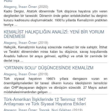
Rolü
Atagenç, İhsan Ömer
(
2020
)
Kadro Dergisi, Atatürk döneminde Türk düşünce hayatına yön veren
dergilerden bir tanesidir. Dönemin önde gelen entelekütelleri bu derginin
kurucu kadrosunu oluşturmaktadır. 1930’lu yıllarda Kemalizmin pratikten
teoriye ...
KEMALİST HALKÇILIĞIN ANALİZİ: YENİ BİR YORUM
DENEMESİ
Atagenç, İhsan Ömer
(
2019
)
Halkçılık, Kemalizmin kuruluş sürecinde merkezi bir role sahiptir. İttihat
ve Terakki döneminden miras kalan bu düşünce, savaş koşullarında
Anadolu halkının bir araya gelmesi, eşitlikçi ve ortak bir zeminde bir
devlet inşa ...
“ORTANIN SOLU” DÜŞÜNCESİNDE KEMALİZM
Atagenç, İhsan Ömer
(
2019
)
Türk siyasal hayatının 1960’lı yıllara damgasını vuran en
önemligelişmelerden bir tanesi ülkenin kurucu ideolojisinin temsilcisi
olan CHP’deyaşanan değişim ve dönüşüm sürecidir. 27 Mayıs askeri
müdahalesininardından gelişen ...
Türk-Amerikan İlişkilerinde 12 Temmuz 1947
Antlaşması ve Türk Siyasal Hayatına Etkileri
Atagenç, İhsan Ömer
;
Toprak, Nuri Gökhan
(
2019
)