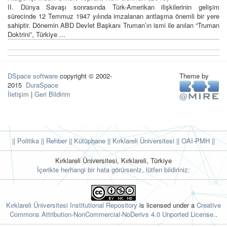
II. Dünya Savaşı sonrasında Türk-Amerikan ilişkilerinin gelişim
sürecinde 12 Temmuz 1947 yılında imzalanan antlaşma önemli bir yere
sahiptir. Dönemin ABD Devlet Başkanı Truman’ın ismi ile anılan “Truman
Doktrini”, Türkiye ...
DSpace software
copyright © 2002-
Theme by
2015
DuraSpace
İletişim
|
Geri Bildirim
|| Politika
|| Rehber
|| Kütüphane
|| Kırklareli Üniversitesi ||
OAI-PMH ||
Kırklareli Üniversitesi, Kırklareli, Türkiye
İçerikte herhangi bir hata görürseniz, lütfen bildiriniz:
Kırklareli Üniversitesi Institutional Repository
is licensed under a
Creative
Commons Attribution-NonCommercial-NoDerivs 4.0 Unported License.
.