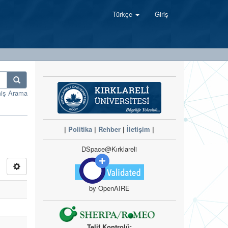
Türkçe
Giriş
miş Arama
|
Politika
|
Rehber
|
İletişim
|
DSpace@Kırklareli
by OpenAIRE
Telif Kontrolü: