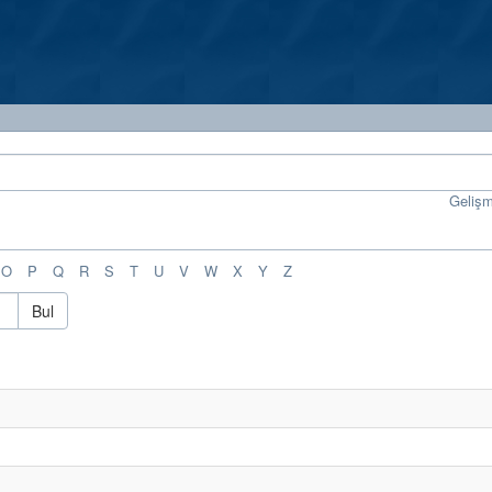
Geliş
O
P
Q
R
S
T
U
V
W
X
Y
Z
Bul