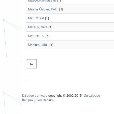
Masood-Ul-Hassan
[1]
Mastar Özcan, Pelin
[1]
Mat, Murat
[1]
Mateus, Vera
[1]
Maturilli, A.
[1]
Mazlum, Ufuk
[1]
DSpace software
copyright © 2002-2015
DuraSpace
İletişim
|
Geri Bildirim