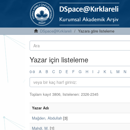
DSpace@Kırklareli
Yazara göre listeleme
Yazar için listeleme
0-9
A
B
C
D
E
F
G
H
I
J
K
L
M
N
Toplam kayıt 3806, listelenen: 2326-2345
Yazar Adı
Mağden, Abdullah
[3]
Mahdi, M.
[1]